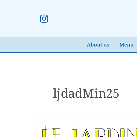
内
容
を
ス
キ
About us
Menu
ッ
プ
ljdadMin25
ル・
ジ