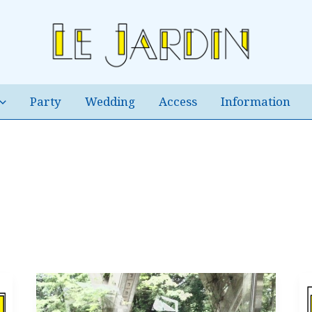
Party
Wedding
Access
Information
『ジ
ャ