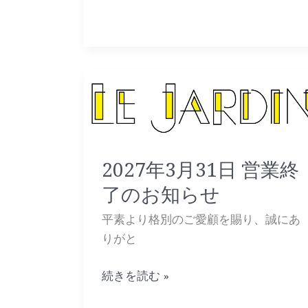
2027
年
3
月
31
2027年3月31日 営業終
日
了のお知らせ
営
業
平素より格別のご愛顧を賜り、誠にあ
終
りがと
了
の
続きを読む »
お