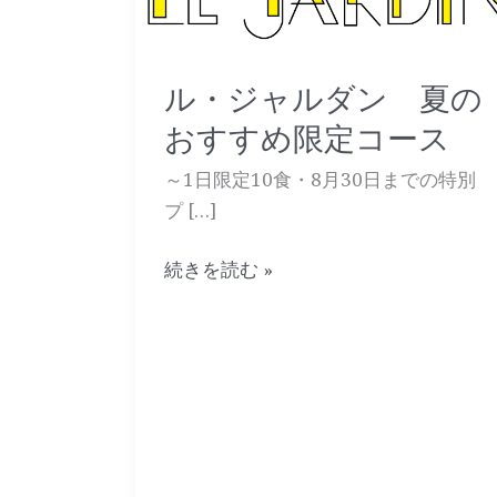
ャ
ル
ダ
ル・ジャルダン 夏の
ン
おすすめ限定コース
夏
の
～1日限定10食・8月30日までの特別
お
プ […]
す
す
続きを読む »
め
限
定
コ
ー
ス