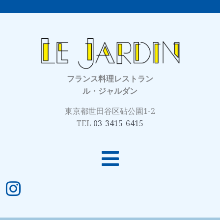
フランス料理レストラン
ル・ジャルダン
東京都世田谷区砧公園1-2
TEL
03-3415-6415
メ
ニ
ュ
ー
I
n