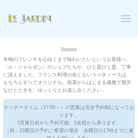
内
Mai
容
Men
を
ス
キ
ッ
Dinner
プ
本物のフレンチを心ゆくまで味わいたいというお客様へ、
〈ル・ジャルダン〉のシェフたちが、ひと皿ひと皿、丁寧
に誂えました。フランス料理の命ともいうべきソースは、
もちろんすべてオリジナル。前菜からはじまる優雅で贅沢
なひとときを、ゆっくりとお楽しみください。
ディナータイム（17:00～）の営業は完全予約制になってお
ります。
2営業日前から予約可能。2名様から承ります。
（例：日曜日の予約ご希望の場合 金曜日の17時までに連
絡をお願いします）