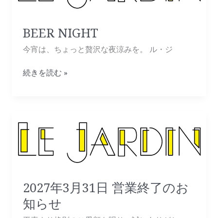
BEER NIGHT
今宵は、ちょっと贅沢な夜涼みを。 ル・ジ
続きを読む »
2027
年
3
月
31
日
2027年3月31日 営業終了のお
営
知らせ
業
終