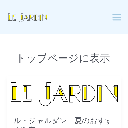
内
Mai
容
Men
を
ス
キ
ッ
プ
トップページに表示
ル・
ジ
ャ
ル
ダ
ン
ル・ジャルダン 夏のおすす
夏