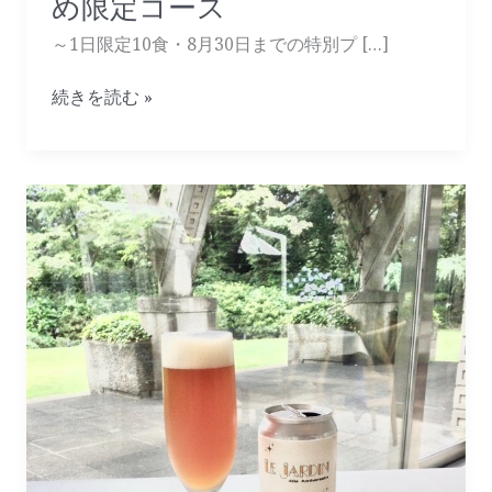
め限定コース
の
お
～1日限定10食・8月30日までの特別プ […]
す
す
続きを読む »
め
限
定
コ
『ジ
ー
ャ
ス
ル
ダ
ン
ク
ラ
フ
ト
ビ
ー